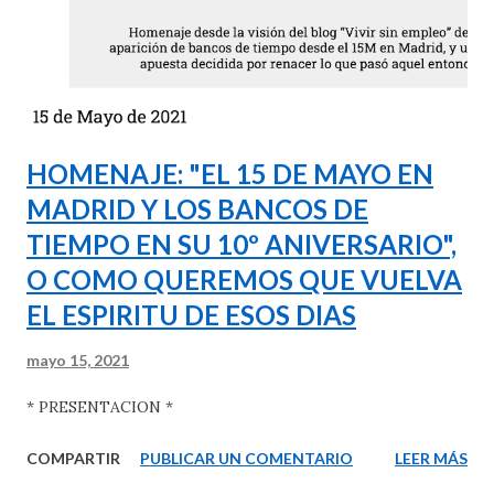
como el teléfono o mediante transferencias entre las
cuentas de depósitos en Euro RES de sus clientes en una
suerte de Banca Online al uso; contemplan también la
posibilidad de poder u...
HOMENAJE: "EL 15 DE MAYO EN
MADRID Y LOS BANCOS DE
TIEMPO EN SU 10º ANIVERSARIO",
O COMO QUEREMOS QUE VUELVA
EL ESPIRITU DE ESOS DIAS
mayo 15, 2021
* PRESENTACION *
COMPARTIR
PUBLICAR UN COMENTARIO
LEER MÁS