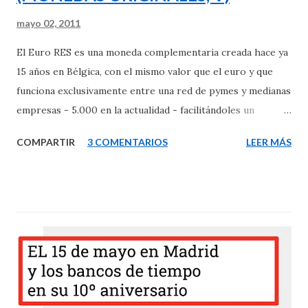
mayo 02, 2011
El Euro RES es una moneda complementaria creada hace ya
15 años en Bélgica, con el mismo valor que el euro y que
funciona exclusivamente entre una red de pymes y medianas
empresas - 5.000 en la actualidad - facilitándoles un
mercado interno o marketplace B2B donde poder efectuar
COMPARTIR
3 COMENTARIOS
LEER MÁS
sus negocios entre sí - todo fiscalmente transparente -
además de un mercado paralelo B2C donde también
pueden acudir particulares – más de 100.000 en estos
momentos - para efectuar compras más económicas, esto
tan sólo hace cinco años que fue cuando decidieron abrir su
proyecto al público en general. Jurídicamente son una
cooperativa y la moneda que utilizan es exclusivamente
electrónica, utilizándose una tarjeta que facilita las
transacciones entre los miembros además de otros medios