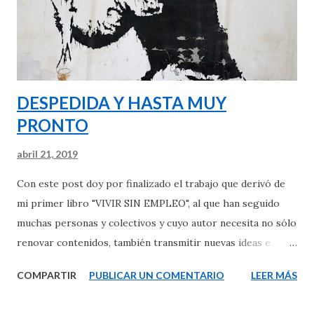
DESPEDIDA Y HASTA MUY
PRONTO
abril 21, 2019
Con este post doy por finalizado el trabajo que derivó de
mi primer libro "VIVIR SIN EMPLEO", al que han seguido
muchas personas y colectivos y cuyo autor necesita no sólo
renovar contenidos, también transmitir nuevas ideas e
iniciativas, quizás en un segundo libro.... Son muchos los
COMPARTIR
PUBLICAR UN COMENTARIO
LEER MÁS
agradecimientos que tendría que dar desde ese primer
post de fecha 23 de septiembre de 2009 hasta hoy mismo;