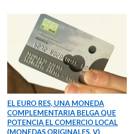
las satisfacciones también han sido muchas, muchas
personas las que por medio de este blog nos hemos
conocido e intercambiado experiencias, conocimientos,
ideas, emociones, no solo aquí en España sino
especialmente en Latinoamérica; y continuamos con muchas
más iniciativas como el Banco de Tiempo de las Letras y el
TIMELAB en el Medialab Prado, o en proyectos de monedas
sociales como el Maravedí en Zafra, además de
colaboraciones con otros tantos proyectos en diversas
partes del mundo. También es momento de dejar
responsabilidades y asumir otras nuevas: La ADBDT a la que
accedí e...
EL EURO RES, UNA MONEDA
COMPLEMENTARIA BELGA QUE
POTENCIA EL COMERCIO LOCAL
(MONEDAS ORIGINALES, V)