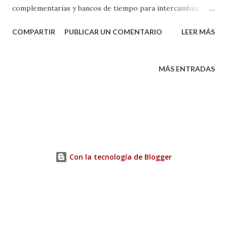
complementarias y bancos de tiempo para intercambiar
bienes y servicios. Muchas de estas comunidades se han
COMPARTIR
PUBLICAR UN COMENTARIO
LEER MÁS
basado en la plataforma del CES , un software privado
alojado en Sudáfrica que presta un buen servicio. El
problema de todo esto es precisamente que se trata de un
MÁS ENTRADAS
software privado , oculto e inaccesible al público.
Afortunadamente actualmente hay aplicaciones libres en
desarrollo que próximamente ofrecerán otra alternativa
mucho más interesante: la de un entorno de software
abierto y transparente, libre y moldeable , que pueda cubrir
las necesidades de las comunidades que gestionan monedas
Con la tecnología de Blogger
sociales. Si bien posiblemente el software no sea el mayor
de los problemas de estas comunidades que gestionan
monedas sociales, si al menos es una ventaja contar con
alternativas más recientes, libres y versátiles. ...