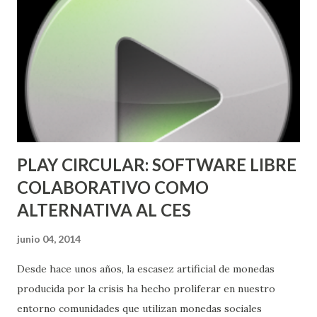
el que cada usuario puede dejar sus comentarios y
opiniones acerca del servicio recibido, aumentando así los
niveles de confianza entre los usuarios. Y no sólo puedes
hacer este intercambio en España, sino con usuarios de
cualquier parte del mundo. Usuarios de más de 80 países
están ofreciendo más de 30.000 servicios diferentes. Este
carácter internacional de...
PLAY CIRCULAR: SOFTWARE LIBRE
COLABORATIVO COMO
ALTERNATIVA AL CES
junio 04, 2014
Desde hace unos años, la escasez artificial de monedas
producida por la crisis ha hecho proliferar en nuestro
entorno comunidades que utilizan monedas sociales