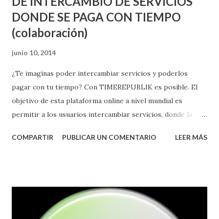
DE INTERCAMBIO DE SERVICIOS
DONDE SE PAGA CON TIEMPO
(colaboración)
junio 10, 2014
¿Te imaginas poder intercambiar servicios y poderlos
pagar con tu tiempo? Con TIMEREPUBLIK es posible. El
objetivo de esta plataforma online a nivel mundial es
permitir a los usuarios intercambiar servicios, donde la
forma de pago es el tiempo y no el dinero. TIMEREPUBLIK
COMPARTIR
PUBLICAR UN COMENTARIO
LEER MÁS
permite a sus miembros intercambiar libremente los
servicios necesarios a través de “un tiempo determinado”.
Los usuarios proporcionan un servicio de una hora, ganan
la hora en su cartera virtual y después la pueden gastar
cuándo quieran y con quién sea, para cualquier otro
servicio. Además se establece un sistema de "feedback" en