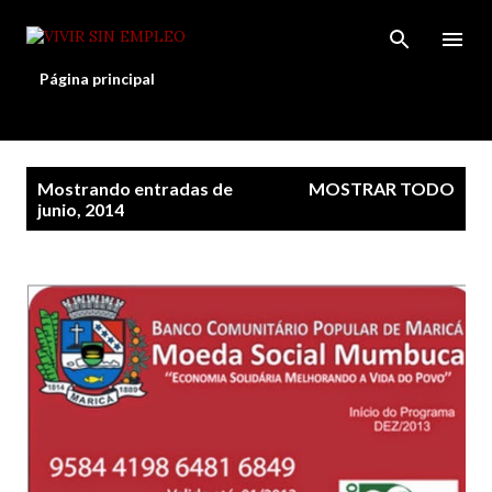
Ir al contenido principal
Página principal
E
Mostrando entradas de
MOSTRAR TODO
n
junio, 2014
t
r
a
d
a
s