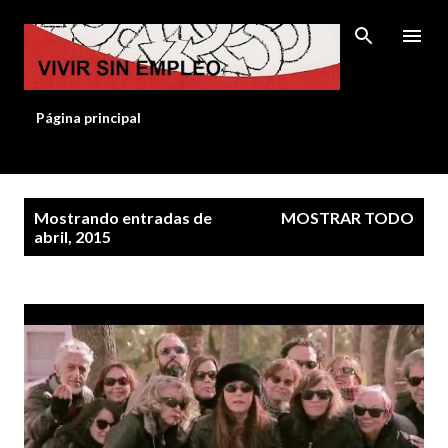
Ir al contenido principal
Página principal
E
Mostrando entradas de
MOSTRAR TODO
n
abril, 2015
t
r
a
d
a
s