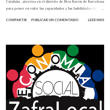
Cataluña , aterriza en el distrito de Nou Barris de Barcelona
para poner en valor las capacidades y las habilidades de los
jóvenes de entre 16 y 24 años sin trabajo. En colaboración
COMPARTIR
PUBLICAR UN COMENTARIO
LEER MÁS
con el Ayuntamiento de Barcelona y conjuntamente con
entidades sin ánimo de lucro, diseñarán y participarán en
actividades para el fomento de la igualdad de género, el
acompañamiento de las personas mayores y el respeto
medioambiental. El tiempo que los jóvenes dediquen
participando y aportando sus conocimientos será
recompensado con "minutos" , la moneda digital del
proyecto , que se podrá canjear por un abanico de servicios
publicados en el catálogo de la plataforma minuts.cat por
formación, ocio inclusivo, servicios y cultura. Las
actividades se realizarán durante el mes de mayo y junio. La
iniciativa pone en valor las capacidades y habilidades de los
jóvenes . Se...