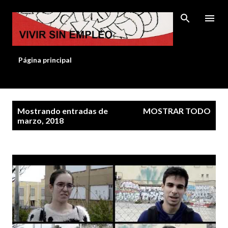
Ir al contenido principal
Página principal
E
Mostrando entradas de
MOSTRAR TODO
n
marzo, 2018
t
r
a
d
a
s