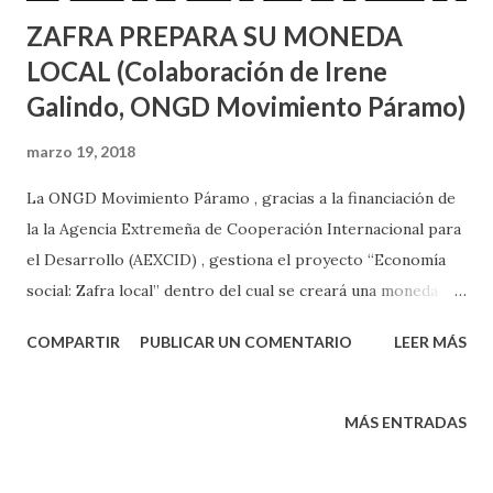
ZAFRA PREPARA SU MONEDA
LOCAL (Colaboración de Irene
Galindo, ONGD Movimiento Páramo)
marzo 19, 2018
La ONGD Movimiento Páramo , gracias a la financiación de
la la Agencia Extremeña de Cooperación Internacional para
el Desarrollo (AEXCID) , gestiona el proyecto “Economía
social: Zafra local” dentro del cual se creará una moneda
local para fomentar el consumo en el pequeño comercio de
COMPARTIR
PUBLICAR UN COMENTARIO
LEER MÁS
la localidad de esta ciudad extremeña. Zafra , situada al sur
de Badajoz , es la cabecera de la Comarca Zafra-Río Bodión
y su núcleo de población abarca casi 17.000 habitantes.
MÁS ENTRADAS
Localizada en un enclave de caminos, ha sido
tradicionalmente un lugar de intercambios y comercio,