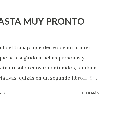
HASTA MUY PRONTO
ado el trabajo que derivó de mi primer
 que han seguido muchas personas y
sita no sólo renovar contenidos, también
iativas, quizás en un segundo libro.... Son
que tendría que dar desde ese primer
RIO
LEER MÁS
re de 2009 hasta hoy mismo; las
sido muchas, muchas personas las que