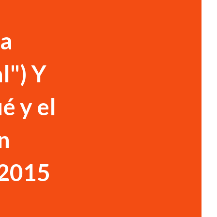
a
l") Y
 y el
n
2015