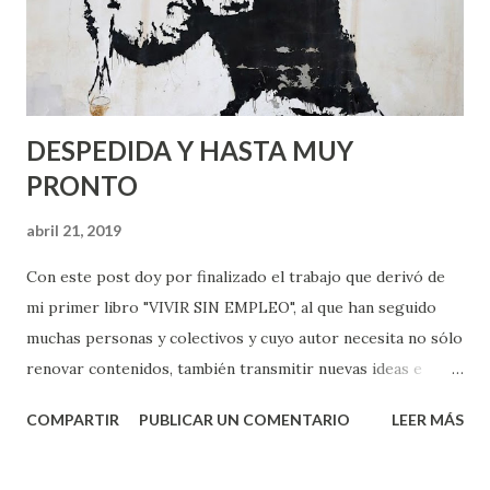
m
e
n
t
a
r
DESPEDIDA Y HASTA MUY
i
o
PRONTO
abril 21, 2019
Con este post doy por finalizado el trabajo que derivó de
mi primer libro "VIVIR SIN EMPLEO", al que han seguido
muchas personas y colectivos y cuyo autor necesita no sólo
renovar contenidos, también transmitir nuevas ideas e
iniciativas, quizás en un segundo libro.... Son muchos los
COMPARTIR
PUBLICAR UN COMENTARIO
LEER MÁS
agradecimientos que tendría que dar desde ese primer
post de fecha 23 de septiembre de 2009 hasta hoy mismo;