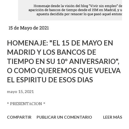
como el teléfono o mediante transferencias entre las
cuentas de depósitos en Euro RES de sus clientes en una
suerte de Banca Online al uso; contemplan también la
posibilidad de poder u...
HOMENAJE: "EL 15 DE MAYO EN
MADRID Y LOS BANCOS DE
TIEMPO EN SU 10º ANIVERSARIO",
O COMO QUEREMOS QUE VUELVA
EL ESPIRITU DE ESOS DIAS
mayo 15, 2021
* PRESENTACION *
COMPARTIR
PUBLICAR UN COMENTARIO
LEER MÁS