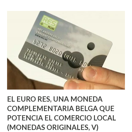
las satisfacciones también han sido muchas, muchas
personas las que por medio de este blog nos hemos
conocido e intercambiado experiencias, conocimientos,
ideas, emociones, no solo aquí en España sino
especialmente en Latinoamérica; y continuamos con muchas
más iniciativas como el Banco de Tiempo de las Letras y el
TIMELAB en el Medialab Prado, o en proyectos de monedas
sociales como el Maravedí en Zafra, además de
colaboraciones con otros tantos proyectos en diversas
partes del mundo. También es momento de dejar
responsabilidades y asumir otras nuevas: La ADBDT a la que
accedí e...
EL EURO RES, UNA MONEDA
COMPLEMENTARIA BELGA QUE
POTENCIA EL COMERCIO LOCAL
(MONEDAS ORIGINALES, V)