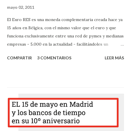
mayo 02, 2011
El Euro RES es una moneda complementaria creada hace ya
15 años en Bélgica, con el mismo valor que el euro y que
funciona exclusivamente entre una red de pymes y medianas
empresas - 5.000 en la actualidad - facilitándoles un
mercado interno o marketplace B2B donde poder efectuar
COMPARTIR
3 COMENTARIOS
LEER MÁS
sus negocios entre sí - todo fiscalmente transparente -
además de un mercado paralelo B2C donde también
pueden acudir particulares – más de 100.000 en estos
momentos - para efectuar compras más económicas, esto
tan sólo hace cinco años que fue cuando decidieron abrir su
proyecto al público en general. Jurídicamente son una
cooperativa y la moneda que utilizan es exclusivamente
electrónica, utilizándose una tarjeta que facilita las
transacciones entre los miembros además de otros medios