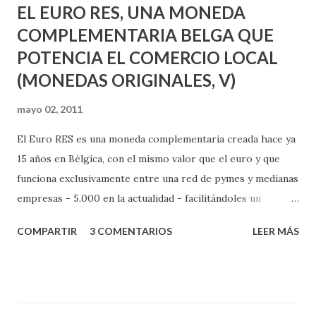
EL EURO RES, UNA MONEDA
COMPLEMENTARIA BELGA QUE
POTENCIA EL COMERCIO LOCAL
(MONEDAS ORIGINALES, V)
mayo 02, 2011
El Euro RES es una moneda complementaria creada hace ya
15 años en Bélgica, con el mismo valor que el euro y que
funciona exclusivamente entre una red de pymes y medianas
empresas - 5.000 en la actualidad - facilitándoles un
mercado interno o marketplace B2B donde poder efectuar
COMPARTIR
3 COMENTARIOS
LEER MÁS
sus negocios entre sí - todo fiscalmente transparente -
además de un mercado paralelo B2C donde también
pueden acudir particulares – más de 100.000 en estos
momentos - para efectuar compras más económicas, esto