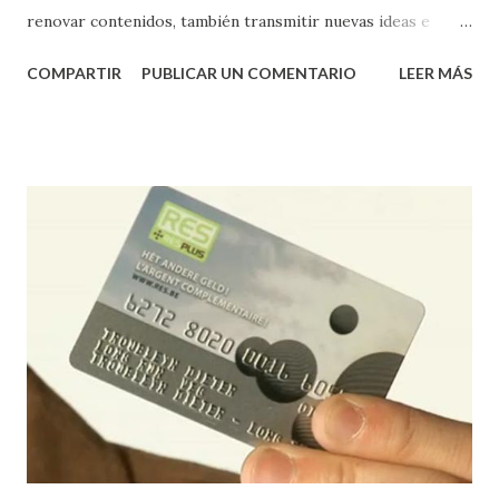
renovar contenidos, también transmitir nuevas ideas e
iniciativas, quizás en un segundo libro.... Son muchos los
COMPARTIR
PUBLICAR UN COMENTARIO
LEER MÁS
agradecimientos que tendría que dar desde ese primer
post de fecha 23 de septiembre de 2009 hasta hoy mismo;
las satisfacciones también han sido muchas, muchas
personas las que por medio de este blog nos hemos
conocido e intercambiado experiencias, conocimientos,
ideas, emociones, no solo aquí en España sino
especialmente en Latinoamérica; y continuamos con muchas
más iniciativas como el Banco de Tiempo de las Letras y el
TIMELAB en el Medialab Prado, o en proyectos de monedas
sociales como el Maravedí en Zafra, además de
colaboraciones con otros tantos proyectos en diversas
partes del mundo. También es momento de dejar
responsabilidades y asumir otras nuevas: La ADBDT a la que
accedí e...