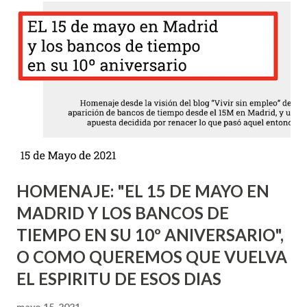
tan sólo hace cinco años que fue cuando decidieron abrir su
proyecto al público en general. Jurídicamente son una
cooperativa y la moneda que utilizan es exclusivamente
electrónica, utilizándose una tarjeta que facilita las
transacciones entre los miembros además de otros medios
como el teléfono o mediante transferencias entre las
cuentas de depósitos en Euro RES de sus clientes en una
suerte de Banca Online al uso; contemplan también la
posibilidad de poder u...
HOMENAJE: "EL 15 DE MAYO EN
MADRID Y LOS BANCOS DE
TIEMPO EN SU 10º ANIVERSARIO",
O COMO QUEREMOS QUE VUELVA
EL ESPIRITU DE ESOS DIAS
mayo 15, 2021