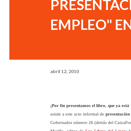
PRESENTACI
EMPLEO" EN
abril 12, 2010
¡Por fin presentamos el libro, que ya está 
asistir a este acto informal de
presentación 
Gobernador número 26 (detrás del CaixaForum
Murillo, editor de
Los Libros del Lince
; 