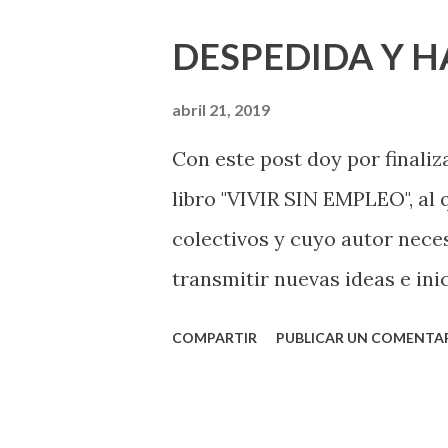
DESPEDIDA Y 
abril 21, 2019
Con este post doy por finaliz
libro "VIVIR SIN EMPLEO", al
colectivos y cuyo autor nece
transmitir nuevas ideas e inic
muchos los agradecimientos 
COMPARTIR
PUBLICAR UN COMENTA
post de fecha 23 de septiemb
satisfacciones también han 
por medio de este blog nos 