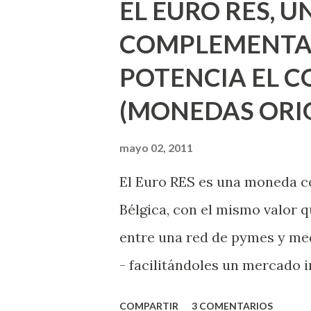
EL EURO RES, 
experiencias, conocimientos,
COMPLEMENTAR
España sino especialmente e
POTENCIA EL C
muchas más iniciativas como 
(MONEDAS ORIG
TIMELAB en el Medialab Prad
como el Maravedí en Zafra, 
mayo 02, 2011
tantos proyectos en diversa
El Euro RES es una moneda c
de dejar responsabilidades y
Bélgica, con el mismo valor 
accedí e...
entre una red de pymes y med
- facilitándoles un mercado
efectuar sus negocios entre 
COMPARTIR
3 COMENTARIOS