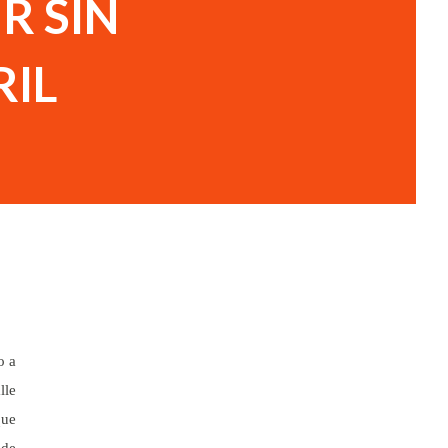
R SIN
RIL
o a
lle
que
 de