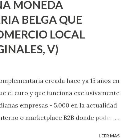
UNA MONEDA
 ideas, emociones, no solo aquí en
IA BELGA QUE
n Latinoamérica; y continuamos con
OMERCIO LOCAL
el Banco de Tiempo de las Letras y el
INALES, V)
o, o en proyectos de monedas sociales
además de colaboraciones con otros
s partes del mundo. También es momento
omplementaria creada hace ya 15 años en
 asumir otras nuevas: La ADBDT a la que
que el euro y que funciona exclusivamente
ianas empresas - 5.000 en la actualidad
 interno o marketplace B2B donde poder
sí - todo fiscalmente transparente -
LEER MÁS