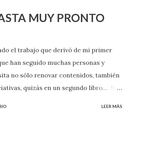
HASTA MUY PRONTO
ado el trabajo que derivó de mi primer
 que han seguido muchas personas y
sita no sólo renovar contenidos, también
iativas, quizás en un segundo libro.... Son
que tendría que dar desde ese primer
RIO
LEER MÁS
re de 2009 hasta hoy mismo; las
sido muchas, muchas personas las que
hemos conocido e intercambiado