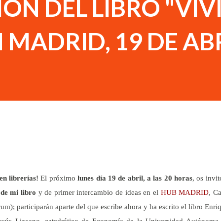
ON DEL LIBRO "VIVI
 MADRID, 19 DE AB
en librerías!
El próximo
lunes día 19 de abril, a las 20 horas
, os invit
de mi libro
y de primer intercambio de ideas en el
HUB MADRID
, Ca
); participarán aparte del que escribe ahora y ha escrito el libro Enri
Jesús Lizcano, catedrático de Economía de la Universidad Autónoma